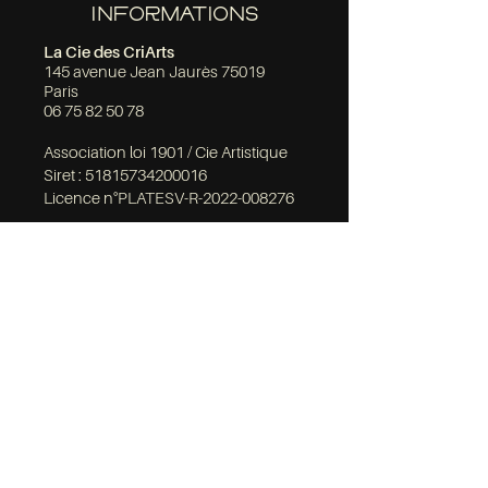
INFORMATIONS
La Cie des CriArts
145 avenue Jean Jaurès 75019
Paris
06 75 82 50 78
Association loi 1901 / Cie Artistique
Siret :
51815734200016
Licence n°PLATESV-R-2022-008276
FAIRE RÉSONNER
LES CRIARTS
Soutenir la Compagnie
Soutenir la P'tite Troupe
Soutenir //ARTAUD//
NOUS CONTACTER