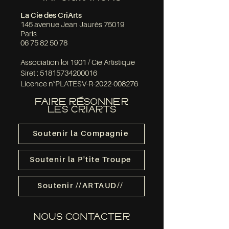
La Cie des CriArts
145 avenue Jean Jaurès 75019
Paris
06 75 82 50 78
Association loi 1901 / Cie Artistique
Siret :
51815734200016
Licence n°PLATESV-R-2022-008276
FAIRE RÉSONNER
LES CRIARTS
Soutenir la Compagnie
Soutenir la P'tite Troupe
Soutenir //ARTAUD//
NOUS CONTACTER