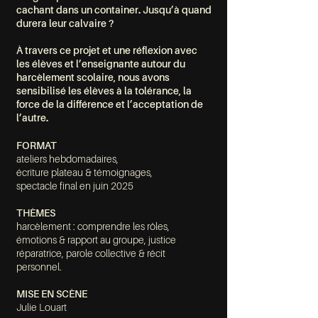
cachant dans un container. Jusqu’à quand
durera leur calvaire ?
À travers ce projet et une réflexion avec
les élèves et l’enseignante autour du
harcèlement scolaire, nous avons
sensibilisé les élèves à la tolérance, la
force de la différence et l’acceptation de
l’autre.
FORMAT
ateliers hebdomadaires,
écriture plateau & témoignages,
spectacle final en juin 2025
THÈMES
harcèlement : comprendre les rôles,
émotions & rapport au groupe, justice
réparatrice, parole collective & récit
personnel.
MISE EN SCÈNE
Julie Louart