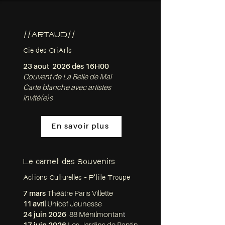
//ARTAUD//
Cie des CriArts
23 aout 2026 dès 16H00
Couvent de La Belle de Mai
Carte blanche avec artistes
invité(e)s
En savoir plus
Le carnet des Souvenirs
Actions Culturelles - P'tite Troupe
7 mars
Théâtre Paris Villette
11 avril
Unicef Jeunesse
24 juin 2026
88 Ménilmontan
t​​​