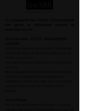
La Compagnie Des CriArts : Ovni artistique
non genré se définissant comme un
ensemble de cris.
Un cri de mots - LUTTE - ENGAGEMENT -
LUMIÈRE
Donner au vacarme une identité, l’apprivoiser.
Prendre le risque de lui donner place pour le
mettre en lumière.
Nous abordons des sujets qui nous prennent
au coeur.
Nous voyageons vers des formes immersives,
frontales et engagées pour partager une
expérience commune, celle que nous vivons
toutes et tous en tant qu’individus d’une
société.
Un cri d’Êtres
Aux fils des rencontres s’est formé un noyau
d’artistes de toutes horizons ayant une rage de