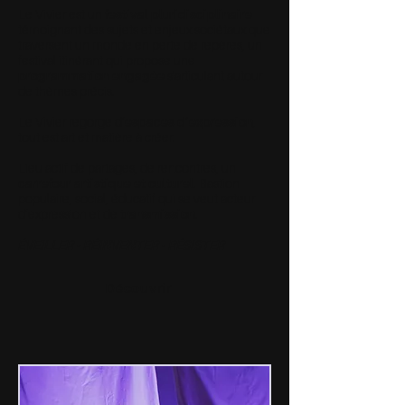
Le Vivier est un
festival pluridisciplinaire
témoignant des sujets et enjeux sociétaux que
traversent un monde en perte de repères, un
festival itinérant qui propose une
programmation engagée
s'articulant autour
de thèmes précis.
Le Vivier regorge d’
espaces d’expression
,
tout est art et matière à créer.
Lieu actif de partages, de rencontres, un
carrefour artistique et culturel
. Bastion
populaire, social, éducatif qui se veut acteur
d’expression et de
transmission
.
ÉVEILLER - RÉINVENTER - RÉSISTER
Découvrir