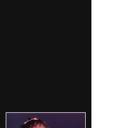
Cela permet aux élèves d'imaginer leur projet
artistique et personnel.
« Explorez la raison qui vous commande d'écrire.
Faites-vous cet aveu : devriez-vous mourir s'il
vous était interdit d'écrire, ceci surtout, me faut-il
écrire ? Creusez en vous-même à la recherche
d'une réponse profonde. Et si celle-ci devrait être
affirmative, s'il vous était donné d'aller à la
rencontre de cette grave question avec un fort et
simple « il le faut » alors bâtissez votre vie selon
cette nécessité, votre vie jusqu'en son heure la
plus indifférente et la plus intime doit être le signe
et le témoignage de cette impulsion. Pour celui
qui crée il n'y a pas de pauvreté »
-
Rilke
Découvrir