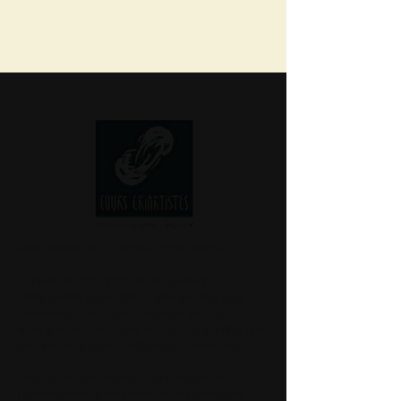
Bâtir ensemble en rendant l'âme visible.
À l'heure où l'on remet l'art en question,
l'émergence de jeunes artistes est plus que
nécessaire.
Les Cours CriArtistes sont un
enseignement complet
, une formation hébergée
par une compagnie théâtrale professionnelle.
Celle-ci est complétée par une équipe de
professionnels spécialistes de leur discipline.